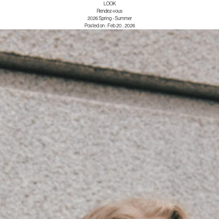
LOOK
Deuxieme C
Rendez-vous
LOO
2026 Spring - Summer
Posted on
:
Feb 20 , 2026
TOP
lasse
LOOK B
ISSUE
NEWS
CONCEP
BRAND L
BAYCREW'S G
ONLINE STOR