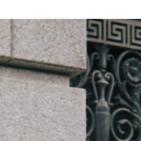
lasse | ドゥーズィエム クラス オフィシャルサイト
K BOOK
ISSUE
NEWS
CONCEPT
BRAND LIST
JP
EN
OOK
T
IST
ROUP TOP
E